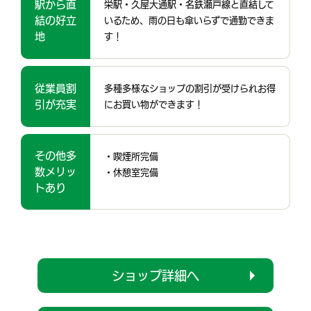
駅から直
栄駅・久屋大通駅・名鉄瀬戸線と直結して
結の好立
いるため、雨の日も傘いらずで通勤できま
地
す！
従業員割
多種多様なショップの割引が受けられお得
引が充実
にお買い物ができます！
その他多
・喫煙所完備
数メリッ
・休憩室完備
トあり
ショップ詳細へ